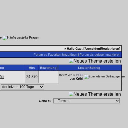
» Hallo Gast [
Anmelden
|
Registrieren
]
Forum zu Favoriten hinzufügen
|
Forum als gelesen markieren
tor
Hits
Bewertung
Letzter Beitrag
02.02.2019
13:47
öti
24.370
von
Kröti
,
Gehe zu: