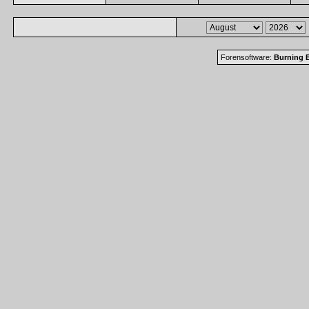
Forensoftware:
Burning B