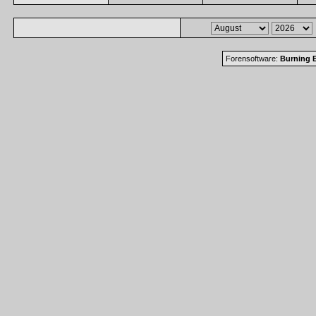
Forensoftware:
Burning B