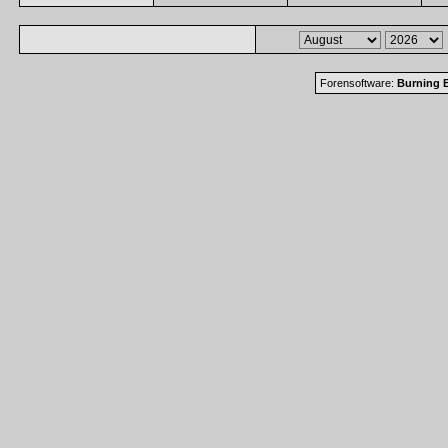
Forensoftware:
Burning B