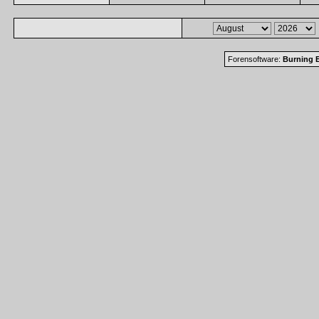
Forensoftware:
Burning B