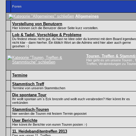
Foren
Allgemeines
Vorstellung von Benutzern
Hier können sich die Benutzer dieser Seite kurz vorstellen.
Lob & Tadel, Vorschläge & Probleme
Du findest etwas nicht gut, du hast ne Idee oder du kommst mit dem Board irgendwo
nicht klar - dann hierher. Ein löblich Wort an die Admins wird hier aber auch gerne
gesehen :-)
Touren, Treffen & Stammt
Hier geht es um unsere Touren , 
Treffen, Verabredungen zu Touren
Termine
Stammtisch Treff
Termine von unseren Stammtischen
Die spontane Tour
Ihr wollt spontan um`s Eck brezeln und wollt euch verabreden? Hier könnt ihr es
verkünden
Stammtisch-Touren
hier werden die Touren mit festem Termin gepostet
User Berichte
Hier könnt ihr Berichte von euren Touren posten :-)
11. Heidebanditentreffen 2013
Das war unser 11. Treffen