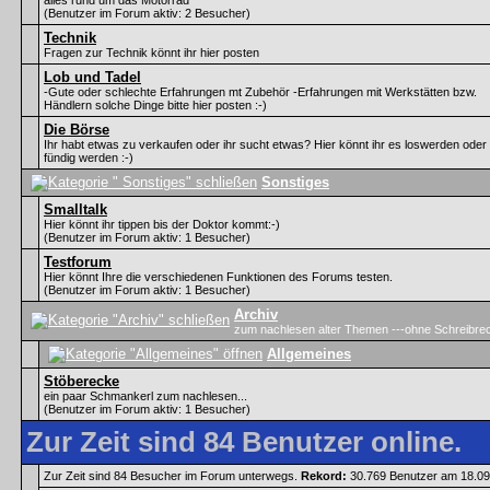
alles rund um das Motorrad
(Benutzer im Forum aktiv: 2 Besucher)
Technik
Fragen zur Technik könnt ihr hier posten
Lob und Tadel
-Gute oder schlechte Erfahrungen mt Zubehör -Erfahrungen mit Werkstätten bzw.
Händlern solche Dinge bitte hier posten :-)
Die Börse
Ihr habt etwas zu verkaufen oder ihr sucht etwas? Hier könnt ihr es loswerden oder
fündig werden :-)
Sonstiges
Smalltalk
Hier könnt ihr tippen bis der Doktor kommt:-)
(Benutzer im Forum aktiv: 1 Besucher)
Testforum
Hier könnt Ihre die verschiedenen Funktionen des Forums testen.
(Benutzer im Forum aktiv: 1 Besucher)
Archiv
zum nachlesen alter Themen ---ohne Schreibre
Allgemeines
Stöberecke
ein paar Schmankerl zum nachlesen...
(Benutzer im Forum aktiv: 1 Besucher)
Zur Zeit sind 84 Benutzer online.
Zur Zeit sind 84 Besucher im Forum unterwegs.
Rekord:
30.769 Benutzer am 18.0