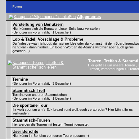
Foren
Allgemeines
Vorstellung von Benutzern
Hier können sich die Benutzer dieser Seite kurz vorstellen.
(Benutzer im Forum aktiv: 1 Besucher)
Lob & Tadel, Vorschläge & Probleme
Du findest etwas nicht gut, du hast ne Idee oder du kommst mit dem Board irgendwo
nicht klar - dann hierher. Ein löblich Wort an die Admins wird hier aber auch gerne
gesehen :-)
Touren, Treffen & Stammt
Hier geht es um unsere Touren , 
Treffen, Verabredungen zu Touren
Termine
(Benutzer im Forum aktiv: 3 Besucher)
Stammtisch Treff
Termine von unseren Stammtischen
(Benutzer im Forum aktiv: 1 Besucher)
Die spontane Tour
Ihr wollt spontan um`s Eck brezeln und wollt euch verabreden? Hier könnt ihr es
verkünden
Stammtisch-Touren
hier werden die Touren mit festem Termin gepostet
User Berichte
Hier könnt ihr Berichte von euren Touren posten :-)