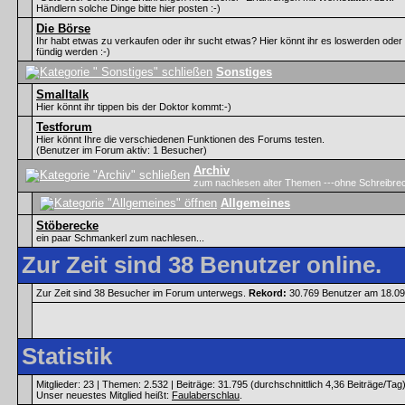
Händlern solche Dinge bitte hier posten :-)
Die Börse
Ihr habt etwas zu verkaufen oder ihr sucht etwas? Hier könnt ihr es loswerden oder
fündig werden :-)
Sonstiges
Smalltalk
Hier könnt ihr tippen bis der Doktor kommt:-)
Testforum
Hier könnt Ihre die verschiedenen Funktionen des Forums testen.
(Benutzer im Forum aktiv: 1 Besucher)
Archiv
zum nachlesen alter Themen ---ohne Schreibre
Allgemeines
Stöberecke
ein paar Schmankerl zum nachlesen...
Zur Zeit sind 38 Benutzer online.
Zur Zeit sind 38 Besucher im Forum unterwegs.
Rekord:
30.769 Benutzer am 18.0
Statistik
Mitglieder: 23 | Themen: 2.532 | Beiträge: 31.795 (durchschnittlich 4,36 Beiträge/Tag
Unser neuestes Mitglied heißt:
Faulaberschlau
.