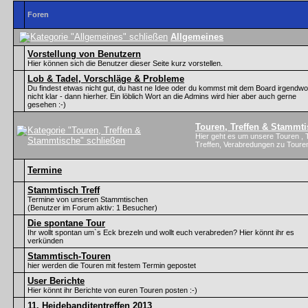
Foren
Allgemeines
Vorstellung von Benutzern
Hier können sich die Benutzer dieser Seite kurz vorstellen.
Lob & Tadel, Vorschläge & Probleme
Du findest etwas nicht gut, du hast ne Idee oder du kommst mit dem Board irgendwo
nicht klar - dann hierher. Ein löblich Wort an die Admins wird hier aber auch gerne
gesehen :-)
Touren, Treffen & Stammt
Hier geht es um unsere Touren , 
Treffen, Verabredungen zu Touren
Termine
Stammtisch Treff
Termine von unseren Stammtischen
(Benutzer im Forum aktiv: 1 Besucher)
Die spontane Tour
Ihr wollt spontan um`s Eck brezeln und wollt euch verabreden? Hier könnt ihr es
verkünden
Stammtisch-Touren
hier werden die Touren mit festem Termin gepostet
User Berichte
Hier könnt ihr Berichte von euren Touren posten :-)
11. Heidebanditentreffen 2013