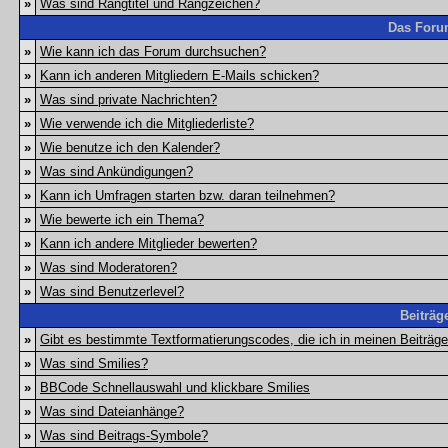
»
Was sind Rangtitel und Rangzeichen?
Das Foru
»
Wie kann ich das Forum durchsuchen?
»
Kann ich anderen Mitgliedern E-Mails schicken?
»
Was sind private Nachrichten?
»
Wie verwende ich die Mitgliederliste?
»
Wie benutze ich den Kalender?
»
Was sind Ankündigungen?
»
Kann ich Umfragen starten bzw. daran teilnehmen?
»
Wie bewerte ich ein Thema?
»
Kann ich andere Mitglieder bewerten?
»
Was sind Moderatoren?
»
Was sind Benutzerlevel?
Beiträg
»
Gibt es bestimmte Textformatierungscodes, die ich in meinen Beiträg
»
Was sind Smilies?
»
BBCode Schnellauswahl und klickbare Smilies
»
Was sind Dateianhänge?
»
Was sind Beitrags-Symbole?