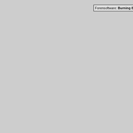
Forensoftware:
Burning B