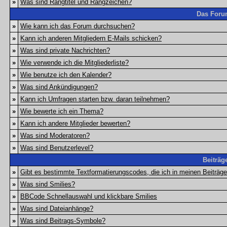
»
Was sind Rangtitel und Rangzeichen?
Das Foru
»
Wie kann ich das Forum durchsuchen?
»
Kann ich anderen Mitgliedern E-Mails schicken?
»
Was sind private Nachrichten?
»
Wie verwende ich die Mitgliederliste?
»
Wie benutze ich den Kalender?
»
Was sind Ankündigungen?
»
Kann ich Umfragen starten bzw. daran teilnehmen?
»
Wie bewerte ich ein Thema?
»
Kann ich andere Mitglieder bewerten?
»
Was sind Moderatoren?
»
Was sind Benutzerlevel?
Beiträg
»
Gibt es bestimmte Textformatierungscodes, die ich in meinen Beiträg
»
Was sind Smilies?
»
BBCode Schnellauswahl und klickbare Smilies
»
Was sind Dateianhänge?
»
Was sind Beitrags-Symbole?