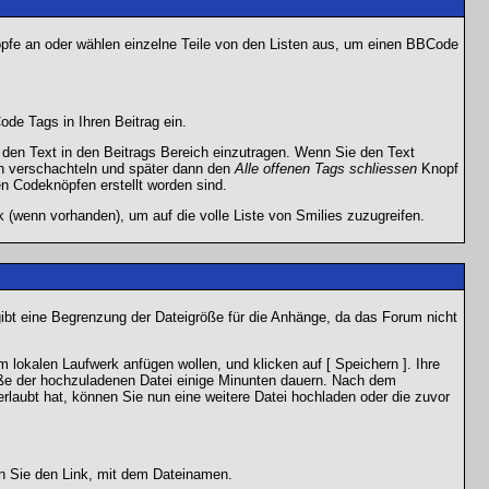
nöpfe an oder wählen einzelne Teile von den Listen aus, um einen BBCode
de Tags in Ihren Beitrag ein.
en Text in den Beitrags Bereich einzutragen. Wenn Sie den Text
h verschachteln und später dann den
Alle offenen Tags schliessen
Knopf
en Codeknöpfen erstellt worden sind.
 (wenn vorhanden), um auf die volle Liste von Smilies zuzugreifen.
gibt eine Begrenzung der Dateigröße für die Anhänge, da das Forum nicht
 lokalen Laufwerk anfügen wollen, und klicken auf [ Speichern ]. Ihre
öße der hochzuladenen Datei einige Minunten dauern. Nach dem
rlaubt hat, können Sie nun eine weitere Datei hochladen oder die zuvor
en Sie den Link, mit dem Dateinamen.