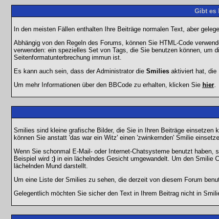
Gibt es
In den meisten Fällen enthalten Ihre Beiträge normalen Text, aber geleg
Abhängig von den Regeln des Forums, können Sie HTML-Code verwenden,
verwenden: ein spezielles Set von Tags, die Sie benutzen können, um di
Seitenformatunterbrechung immun ist.
Es kann auch sein, dass der Administrator die
Smilies
aktiviert hat, di
Um mehr Informationen über den BBCode zu erhalten, klicken Sie
hier
.
Smilies sind kleine grafische Bilder, die Sie in Ihren Beiträge einsetz
können Sie anstatt 'das war ein Witz' einen 'zwinkernden' Smilie einsetze
Wenn Sie schonmal E-Mail- oder Internet-Chatsysteme benutzt haben, s
Beispiel wird
:)
in ein lächelndes Gesicht umgewandelt. Um den Smilie C
lächelnden Mund darstellt.
Um eine Liste der Smilies zu sehen, die derzeit von diesem Forum benu
Gelegentlich möchten Sie sicher den Text in Ihrem Beitrag nicht in Smi