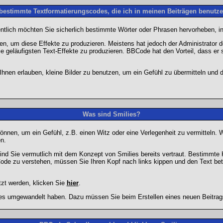
 bestimmte Textformatierungscodes, die ich in meinen Beiträgen benutz
entlich möchten Sie sicherlich bestimmte Wörter oder Phrasen hervorheben, in
 um diese Effekte zu produzieren. Meistens hat jedoch der Administrator
e geläufigsten Text-Effekte zu produzieren. BBCode hat den Vorteil, dass er 
e Ihnen erlauben, kleine Bilder zu benutzen, um ein Gefühl zu übermitteln und
Was sind Smilies?
en können, um ein Gefühl, z.B. einen Witz oder eine Verlegenheit zu vermittel
n.
ind Sie vermutlich mit dem Konzept von Smilies bereits vertraut. Bestimmt
ode zu verstehen, müssen Sie Ihren Kopf nach links kippen und den Text be
tzt werden, klicken Sie
hier
.
lies umgewandelt haben. Dazu müssen Sie beim Erstellen eines neuen Beitrags