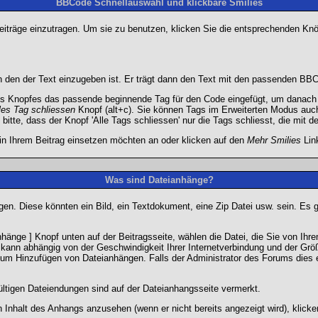
BBCode Schnellauswahl und klickbare Smilies
Beiträge einzutragen. Um sie zu benutzen, klicken Sie die entsprechenden K
 den der Text einzugeben ist. Er trägt dann den Text mit den passenden BBCo
s Knopfes das passende beginnende Tag für den Code eingefügt, um danach d
les Tag schliessen
Knopf (alt+c). Sie können Tags im Erweiterten Modus auc
itte, dass der Knopf 'Alle Tags schliessen' nur die Tags schliesst, die mit d
 in Ihrem Beitrag einsetzen möchten an oder klicken auf den
Mehr Smilies
Link
Was sind Dateianhänge?
gen. Diese könnten ein Bild, ein Textdokument, eine Zip Datei usw. sein. Es 
änge ] Knopf unten auf der Beitragsseite, wählen die Datei, die Sie von Ihrem
kann abhängig von der Geschwindigkeit Ihrer Internetverbindung und der Gr
zum Hinzufügen von Dateianhängen. Falls der Administrator des Forums dies e
ültigen Dateiendungen sind auf der Dateianhangsseite vermerkt.
 Inhalt des Anhangs anzusehen (wenn er nicht bereits angezeigt wird), klick