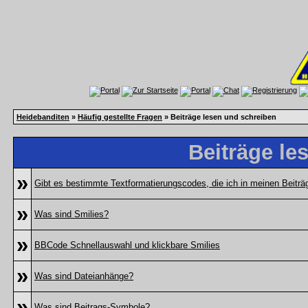
Heidebanditen
»
Häufig gestellte Fragen
» Beiträge lesen und schreiben
Beiträge le
»
Gibt es bestimmte Textformatierungscodes, die ich in meinen Beitr
»
Was sind Smilies?
»
BBCode Schnellauswahl und klickbare Smilies
»
Was sind Dateianhänge?
»
Was sind Beitrags-Symbole?