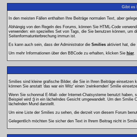
Gibt es
In den meisten Fällen enthalten Ihre Beiträge normalen Text, aber geleg
Abhängig von den Regeln des Forums, können Sie HTML-Code verwenden,
verwenden: ein spezielles Set von Tags, die Sie benutzen können, um di
Seitenformatunterbrechung immun ist.
Es kann auch sein, dass der Administrator die
Smilies
aktiviert hat, di
Um mehr Informationen über den BBCode zu erhalten, klicken Sie
hier
.
Smilies sind kleine grafische Bilder, die Sie in Ihren Beiträge einsetz
können Sie anstatt 'das war ein Witz' einen 'zwinkernden' Smilie einsetze
Wenn Sie schonmal E-Mail- oder Internet-Chatsysteme benutzt haben, s
Beispiel wird
:)
in ein lächelndes Gesicht umgewandelt. Um den Smilie C
lächelnden Mund darstellt.
Um eine Liste der Smilies zu sehen, die derzeit von diesem Forum benu
Gelegentlich möchten Sie sicher den Text in Ihrem Beitrag nicht in Smi