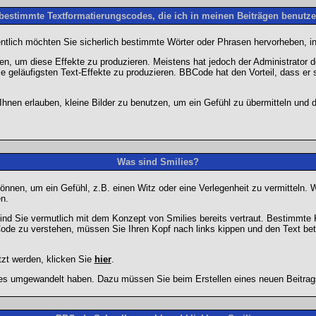
 bestimmte Textformatierungscodes, die ich in meinen Beiträgen benutz
entlich möchten Sie sicherlich bestimmte Wörter oder Phrasen hervorheben, in
 um diese Effekte zu produzieren. Meistens hat jedoch der Administrator
e geläufigsten Text-Effekte zu produzieren. BBCode hat den Vorteil, dass er 
e Ihnen erlauben, kleine Bilder zu benutzen, um ein Gefühl zu übermitteln und
Was sind Smilies?
en können, um ein Gefühl, z.B. einen Witz oder eine Verlegenheit zu vermittel
n.
ind Sie vermutlich mit dem Konzept von Smilies bereits vertraut. Bestimmt
ode zu verstehen, müssen Sie Ihren Kopf nach links kippen und den Text be
tzt werden, klicken Sie
hier
.
lies umgewandelt haben. Dazu müssen Sie beim Erstellen eines neuen Beitrags