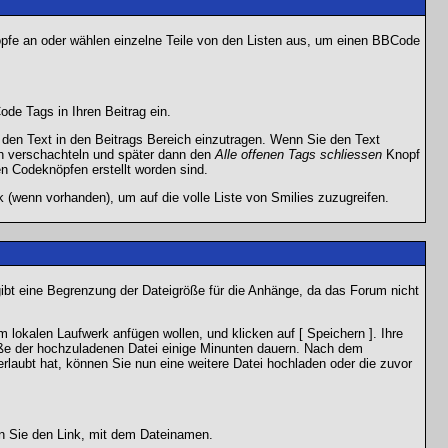
nöpfe an oder wählen einzelne Teile von den Listen aus, um einen BBCode
de Tags in Ihren Beitrag ein.
en Text in den Beitrags Bereich einzutragen. Wenn Sie den Text
h verschachteln und später dann den
Alle offenen Tags schliessen
Knopf
en Codeknöpfen erstellt worden sind.
 (wenn vorhanden), um auf die volle Liste von Smilies zuzugreifen.
gibt eine Begrenzung der Dateigröße für die Anhänge, da das Forum nicht
 lokalen Laufwerk anfügen wollen, und klicken auf [ Speichern ]. Ihre
öße der hochzuladenen Datei einige Minunten dauern. Nach dem
rlaubt hat, können Sie nun eine weitere Datei hochladen oder die zuvor
en Sie den Link, mit dem Dateinamen.