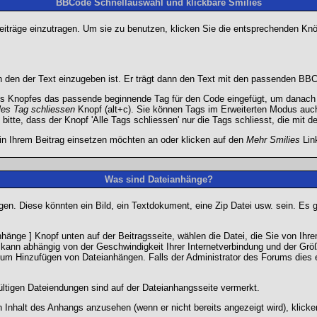
BBCode Schnellauswahl und klickbare Smilies
Beiträge einzutragen. Um sie zu benutzen, klicken Sie die entsprechenden K
 den der Text einzugeben ist. Er trägt dann den Text mit den passenden BBCo
s Knopfes das passende beginnende Tag für den Code eingefügt, um danach d
les Tag schliessen
Knopf (alt+c). Sie können Tags im Erweiterten Modus auc
itte, dass der Knopf 'Alle Tags schliessen' nur die Tags schliesst, die mit d
 in Ihrem Beitrag einsetzen möchten an oder klicken auf den
Mehr Smilies
Link
Was sind Dateianhänge?
gen. Diese könnten ein Bild, ein Textdokument, eine Zip Datei usw. sein. Es 
änge ] Knopf unten auf der Beitragsseite, wählen die Datei, die Sie von Ihrem
kann abhängig von der Geschwindigkeit Ihrer Internetverbindung und der Gr
zum Hinzufügen von Dateianhängen. Falls der Administrator des Forums dies e
ültigen Dateiendungen sind auf der Dateianhangsseite vermerkt.
 Inhalt des Anhangs anzusehen (wenn er nicht bereits angezeigt wird), klick