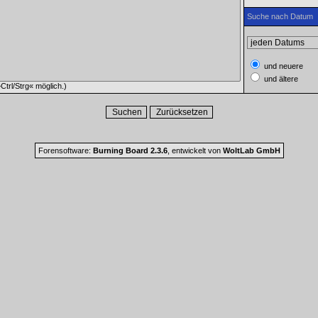
Suche nach Datum
und neuere
und ältere
trl/Strg« möglich.)
Forensoftware:
Burning Board 2.3.6
, entwickelt von
WoltLab GmbH