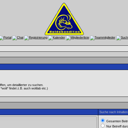
en, um detaillierter zu suchen.
wolt* findet z.B. auch woltlab etc.)
Suche nach Inhalten
Gesamten Beitr
Nur Betreff du