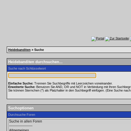
Heidebanditen
» Suche
Heidebanditen durchsuchen...
Suche nach Schlüsselwort
Einfache Suche:
Trennen Sie Suchbegriffe mit Leerzeichen voneinander.
Erweiterte Suche:
Benutzen Sie AND, OR und NOT in Verbindung mit Ihren Suchbegriff
Sie können Sternchen (*) als Platzhalter in den Suchbegriff einfügen. (Eine Suche nach *
Suchoptionen
Durchsuche Foren