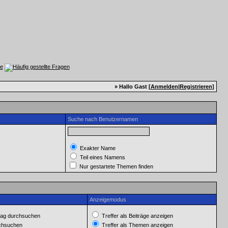
» Hallo Gast [
Anmelden
|
Registrieren
]
Suche nach Benutzernamen
Exakter Name
Teil eines Namens
Nur gestartete Themen finden
Anzeigemodus
ag durchsuchen
Treffer als Beiträge anzeigen
rchsuchen
Treffer als Themen anzeigen