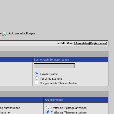
» Hallo Gast [
Anmelden
|
Registrieren
]
Suche nach Benutzernamen
Exakter Name
Teil eines Namens
Nur gestartete Themen finden
Anzeigemodus
ag durchsuchen
Treffer als Beiträge anzeigen
rchsuchen
Treffer als Themen anzeigen