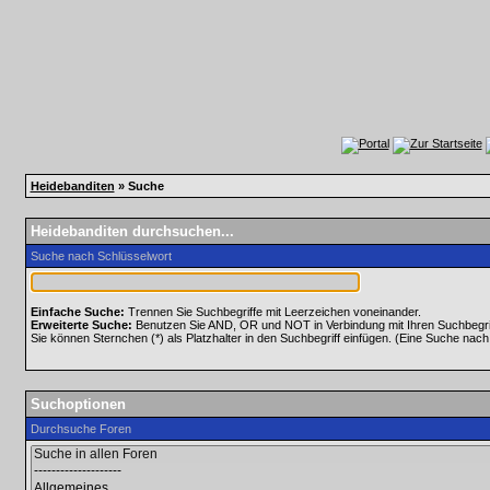
Heidebanditen
» Suche
Heidebanditen durchsuchen...
Suche nach Schlüsselwort
Einfache Suche:
Trennen Sie Suchbegriffe mit Leerzeichen voneinander.
Erweiterte Suche:
Benutzen Sie AND, OR und NOT in Verbindung mit Ihren Suchbegriff
Sie können Sternchen (*) als Platzhalter in den Suchbegriff einfügen. (Eine Suche nach *
Suchoptionen
Durchsuche Foren