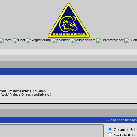
en, um detaillierter zu suchen.
wolt* findet z.B. auch woltlab etc.)
Suche nach Inhalten
Gesamten Beitr
Nur Betreff du