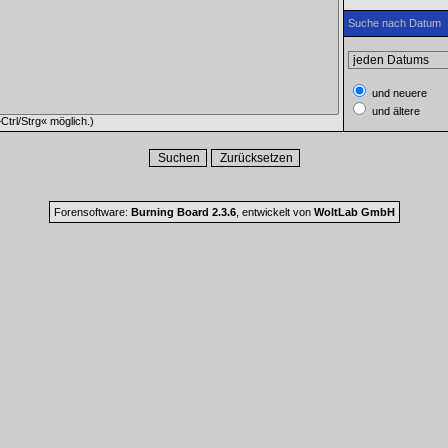
Suche nach Datum
und neuere
und ältere
trl/Strg« möglich.)
Forensoftware:
Burning Board 2.3.6
, entwickelt von
WoltLab GmbH