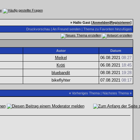
» Hallo Gast [
Anmelden
|
Registrieren
]
Druckvorschau
|
An Freund senden
|
Thema zu Favoriten hinzufügen
Autor
Datum
Meikel
06.08.2021
08:27
Kröti
06.08.2021
18:45
bluebandit
08.08.2021
19:28
bikeflyhter
07.08.2021
08:17
«
Vorheriges Thema
|
Nächstes Thema
»