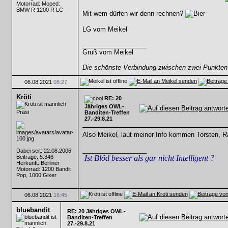
Motorrad: Moped:
BMW R 1200 R LC
Mit wem dürfen wir denn rechnen?
LG vom Meikel
__________________
Gruß vom Meikel
Die schönste Verbindung zwischen zwei Punkten 
06.08.2021
08:27
Kröti
RE: 20
Jähriges OWL-
Präsi
Banditen-Treffen
27.-29.8.21
Also Meikel, laut meiner Info kommen Torsten, Ra
__________________
Dabei seit: 22.08.2006
Beiträge: 5.346
Ist Blöd besser als gar nicht Intelligent ?
Herkunft: Berliner
Motorrad: 1200 Bandit
Pop, 1000 Gixer
06.08.2021
18:45
bluebandit
RE: 20 Jähriges OWL-
Banditen-Treffen
27.-29.8.21