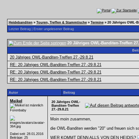
Heidebanditen
»
Touren, Treffen & Stammtische
»
Termine
»
20 Jähriges OWL-Ba
Letzter Beitrag
|
Erster ungelesener Beitrag
20 Jähriges OWL-Banditen-Treffen 27.
Bei
20 Jähriges OWL-Banditen-Treffen 27.-29.8.21
RE: 20 Jähriges OWL-Banditen-Treffen 27.-29.8.21
RE: 20 Jähriges OWL-Banditen-Treffen 27.-29.8.21
RE: 20 Jähriges OWL-Banditen-Treffen 27.-29.8.21
Autor
Beitrag
Meikel
20 Jähriges OWL-
Banditen-Treffen
27.-29.8.21
Forenbaby
Moin moin zusammen,
die OWL-Banditen werden "20" und freuen sich sc
Dabei seit: 28.01.2016
WER KOMMT DENN ALLS VON DEN HEIDIS?
Beiträge: 25